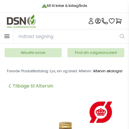
Alt til kirker & kirkegårde
Aktuelle aviser
Find din salgskonsulent
Forside
/
Produktkatalog
/
Lys, vin og brød
/
Altervin
/
Altervin økologisk d
Tilbage til Altervin