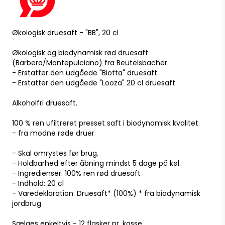
Økologisk druesaft - "BB", 20 cl
Økologisk og biodynamisk rød druesaft
(Barbera/Montepulciano) fra Beutelsbacher.
- Erstatter den udgåede "Biotta" druesaft.
- Erstatter den udgåede "Looza" 20 cl druesaft
Alkoholfri druesaft.
100 % ren ufiltreret presset saft i biodynamisk kvalitet.
- fra modne røde druer
- Skal omrystes før brug.
- Holdbarhed efter åbning mindst 5 dage på køl.
- Ingredienser: 100% ren rød druesaft
- Indhold: 20 cl
- Varedeklaration: Druesaft* (100%) * fra biodynamisk
jordbrug
Sælges enkeltvis - 12 flasker pr. kasse.