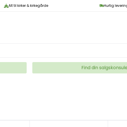
Alt til kirker & kirkegårde
Hurtig leveri
Find din salgskonsul