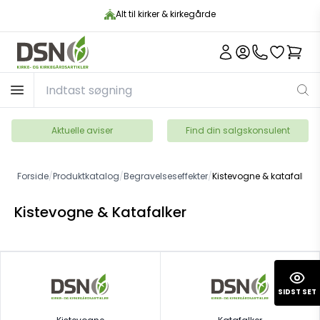
Alt til kirker & kirkegårde
Aktuelle aviser
Find din salgskonsulent
Forside
/
Produktkatalog
/
Begravelseseffekter
/
Kistevogne & katafalker
Kistevogne & Katafalker
SIDST SET