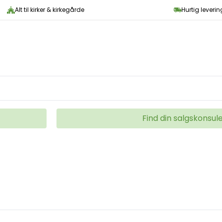
Alt til kirker & kirkegårde
Hurtig leveri
Find din salgskonsul