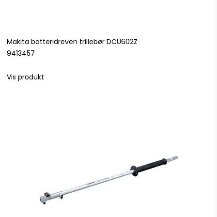
Makita batteridreven trillebør DCU602Z
9413457
Vis produkt