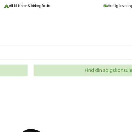
Alt til kirker & kirkegårde
Hurtig leveri
Find din salgskonsul