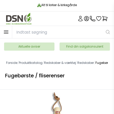
Alt til kirker & kirkegårde
Aktuelle aviser
Find din salgskonsulent
Forside
/
Produktkatalog
/
Redskaber & værktøj
/
Redskaber
/
Fugebørste /
Fugebørste / fliserenser