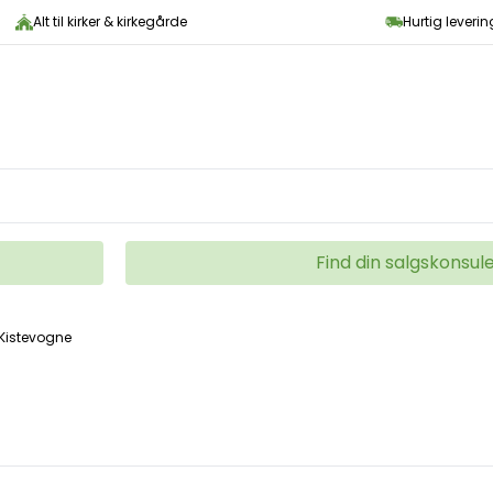
Alt til kirker & kirkegårde
Hurtig leveri
Find din salgskonsul
Kistevogne