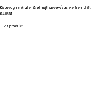
Kistevogn m/ruller & el højthæve-/sænke fremdrift
9411561
Vis produkt