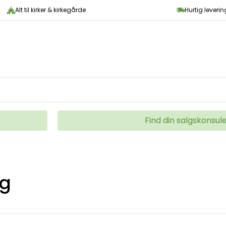
Alt til kirker & kirkegårde
Hurtig leveri
Find din salgskonsul
ng