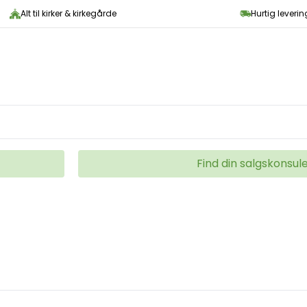
Alt til kirker & kirkegårde
Hurtig leveri
Find din salgskonsul