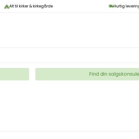
Alt til kirker & kirkegårde
Hurtig leveri
Find din salgskonsul